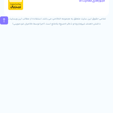
الیت ما
تماس
02832243840
09031823840
ن سایت متعلق به مجموعه الکامپ می باشد.استفاده از مطالب این وبسایت با
ف غیرتجاری» و ذکر «منبع» بلامانع است.(اجرا توسط کامران فردموینی)