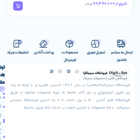
57,190,000
شروع از
تومان
تحویل فوری
محصولات
پرداخت آنلاین
تخفیفات ویژه
اورجینال
لینک
تماس
با
های
ما
مفید
فروشگاه دیجیتالیا(الکامپ) در سال 1386 تاسیس گردید و با توجه به رشد
آدرس
شرایط
صفحه
تکنولوژی و نیاز آحاد جامعه به تهیه محصولات مختلف از طریق
ما
اصلی
مرجوعی
 آنلاین ، ما را بران داشت تا با راه اندازی فروشگاه اینترنتی
استان
کالا
فروشگاه
با ارئه محصولات با نازلترین قیمت در خدمت شما عزیزان باشیم.
قزوین
مقالات
شهرستان
درباره
البرز
سایت
ما
میدان
ما
تماس
لاله
ثبت